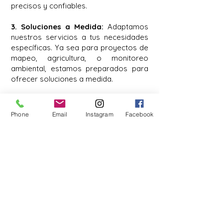
precisos y confiables.
3. Soluciones a Medida:
Adaptamos
nuestros servicios a tus necesidades
específicas. Ya sea para proyectos de
mapeo, agricultura, o monitoreo
ambiental, estamos preparados para
ofrecer soluciones a medida.
¿Listo para llevar tus proyectos al
siguiente nivel? ¡Contáctanos hoy!
Phone
Email
Instagram
Facebook