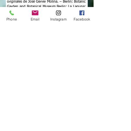
originales de José Gerver Molina. – Berlin: Botanic
Garden and Botanical Museum Berlin; La Laguna:
Asociación Jardín Botánico La Laguna. – Englera
29(3).
https://doi.org/10.3372/en.29.293
Phone
Email
Instagram
Facebook
Coalición Floresta. (s. f.). Madroño. Julio 2026.
Disponible en:
https://coalicionfloresta.org/trees/madrono
Tropicos.org. Missouri Botanical Garden. Julio
2026. Disponible en:
http://www.tropicos.org/Name/27900261