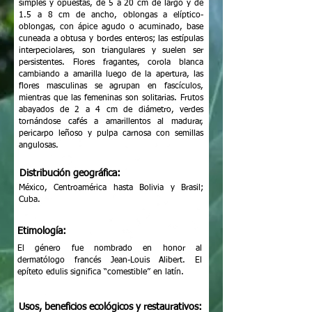
simples y opuestas, de 5 a 20 cm de largo y de
1.5 a 8 cm de ancho, oblongas a elíptico-
oblongas, con ápice agudo o acuminado, base
cuneada a obtusa y bordes enteros; las estípulas
interpeciolares, son triangulares y suelen ser
persistentes. Flores fragantes, corola blanca
cambiando a amarilla luego de la apertura, las
flores masculinas se agrupan en fascículos,
mientras que las femeninas son solitarias. Frutos
abayados de 2 a 4 cm de diámetro, verdes
tornándose cafés a amarillentos al madurar,
pericarpo leñoso y pulpa carnosa con semillas
angulosas.
Distribución geográfica:
México, Centroamérica hasta Bolivia y Brasil;
Cuba.
Etimología:
El género fue nombrado en honor al
dermatólogo francés Jean-Louis Alibert. El
epíteto edulis significa “comestible” en latín.
Usos, beneficios ecológicos y restaurativos: