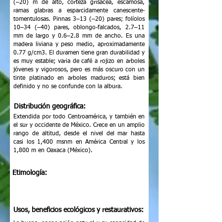
(–20) m de alto, corteza grisácea, escamosa,
ramas glabras a esparcidamente canescente-
tomentulosas. Pinnas 3–13 (–20) pares; folíolos
10–34 (–40) pares, oblongo-falcados, 2.7–11
mm de largo y 0.6–2.8 mm de ancho. Es una
madera liviana y peso medio, aproximadamente
0.77 g/cm3. El duramen tiene gran durabilidad y
es muy estable; varia de café a rojizo en arboles
jóvenes y vigorosos, pero es más oscuro con un
tinte platinado en arboles maduros; está bien
definido y no se confunde con la albura.
Distribución geográfica:
Extendida por todo Centroamérica, y también en
el sur y occidente de México. Crece en un amplio
rango de altitud, desde el nivel del mar hasta
casi los 1,400 msnm en América Central y los
1,800 m en Oaxaca (México).
Etimología:
Usos, beneficios ecológicos y restaurativos: