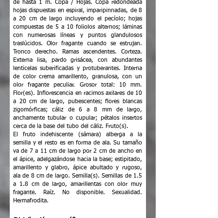
de hasta 1 m. Copa / Hojas. Copa redondeada
hojas dispuestas en espiral, imparipinnadas, de 8
a 20 cm de largo incluyendo el pecíolo; hojas
compuestas de 5 a 10 foliolos alternos; láminas
con numerosas líneas y puntos glandulosos
traslúcidos. Olor fragante cuando se estrujan.
Tronco derecho. Ramas ascendentes. Corteza.
Externa lisa, pardo grisácea, con abundantes
lenticelas suberificadas y protuberantes. Interna
de color crema amarillento, granulosa, con un
olor fragante peculiar. Grosor total: 10 mm.
Flor(es). Inflorescencia en racimos axilares de 10
a 20 cm de largo, pubescentes; flores blancas
zigomórficas; cáliz de 6 a 8 mm de largo,
anchamente tubular o cupular; pétalos insertos
cerca de la base del tubo del cáliz. Fruto(s).
El fruto indehiscente (sámara) alberga a la
semilla y el resto es en forma de ala. Su tamaño
va de 7 a 11 cm de largo por 2 cm de ancho en
el ápice, adelgazándose hacia la base; estipitado,
amarillento y glabro, ápice abultado y rugoso,
ala de 8 cm de largo. Semilla(s). Semillas de 1.5
a 1.8 cm de largo, amarillentas con olor muy
fragante. Raíz. No disponible. Sexualidad.
Hermafrodita.