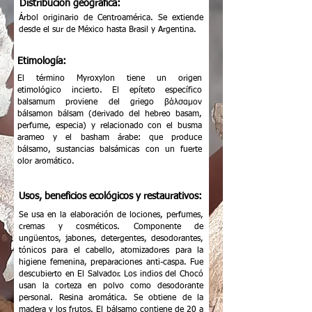
Distribución geográfica:
Árbol originario de Centroamérica. Se extiende
desde el sur de México hasta Brasil y Argentina.
Etimología:
El término Myroxylon tiene un origen
etimológico incierto. El epíteto específico
balsamum proviene del griego βάλσαμον
bálsamon bálsam (derivado del hebreo basam,
perfume, especia) y relacionado con el busma
arameo y el basham árabe: que produce
bálsamo, sustancias balsámicas con un fuerte
olor aromático.
Usos, beneficios ecológicos y restaurativos:
Se usa en la elaboración de lociones, perfumes,
cremas y cosméticos. Componente de
ungüentos, jabones, detergentes, desodorantes,
tónicos para el cabello, atomizadores para la
higiene femenina, preparaciones anti-caspa. Fue
descubierto en El Salvador. Los indios del Chocó
usan la corteza en polvo como desodorante
personal. Resina aromática. Se obtiene de la
madera y los frutos. El bálsamo contiene de 20 a