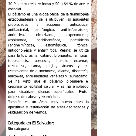
30 % de material resinoso y 50 a 64 % de aceite
esencial.
El bálsamo es una droga oficial de la farmacopea
estadounidense y se le atribuyen las siguientes
propiedades y acciones: antiséptica,
antibacterial, antifúngica, anti-inflamatoria,
antitusiva, cicatrizante, expectorante,
respiratoria, antidisentérica, parasiticida
(antihelmíntica), estomáquica, tónica,
antigonorréica y antisifilítica. Resina: se utiliza
para la tos, asma, catarro, bronquitis, laringitis,
tuberculosis, abscesos, heridas externas,
torceduras, sarna, piojos, ácaros y en
tratamientos de dismenorrea, diarrea, disentería,
leucorrea, enfermedades venéreas y reumatismo.
Se ha visto que el bálsamo promueve el
crecimiento epitelial celular y se ha empleado
para cicatrizar úlceras superficiales. Fruto:
dolores de cabeza y reumáticos.
También es un árbol muy bueno para la
apicultura y restauración de áreas degradadas y
restauración de yermos.
Categoría en El Salvador:
Sin categoría