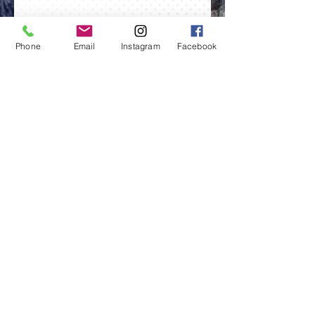
Bibliografía:
Phone
Email
Instagram
Facebook
CATIE (Centro Agronómico Tropical de
Investigación y Enseñanza) 2000. Árboles de
Centroamérica: un manual para extensionistas.
Septiembre 2019. Disponible en:
http://orton.catie.ac.cr/repdoc/a11445e/a11445
e.pdf