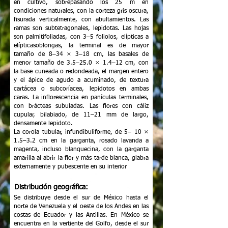
en cultivo, sobrepasando los 25 m en
condiciones naturales, con la corteza gris oscura,
fisurada verticalmente, con abultamientos. Las
ramas son subtetragonales, lepidotas. Las hojas
son palmitifoliadas, con 3–5 foliolos, elípticas a
elípticasoblongas, la terminal es de mayor
tamaño de 8–34 × 3–18 cm, las basales de
menor tamaño de 3.5–25.0 × 1.4–12 cm, con
la base cuneada o redondeada, el margen entero
y el ápice de agudo a acuminado, de textura
cartácea o subcoríacea, lepidotos en ambas
caras. La inflorescencia en panículas terminales,
con brácteas subuladas. Las flores con cáliz
cupular, bilabiado, de 11–21 mm de largo,
densamente lepidoto.
La corola tubular, infundibuliforme, de 5– 10 ×
1.5–3.2 cm en la garganta, rosado lavanda a
magenta, incluso blanquecina, con la garganta
amarilla al abrir la flor y más tarde blanca, glabra
externamente y pubescente en su interior
Distribución geográfica:
Se distribuye desde el sur de México hasta el
norte de Venezuela y el oeste de los Andes en las
costas de Ecuador y las Antillas. En México se
encuentra en la vertiente del Golfo, desde el sur