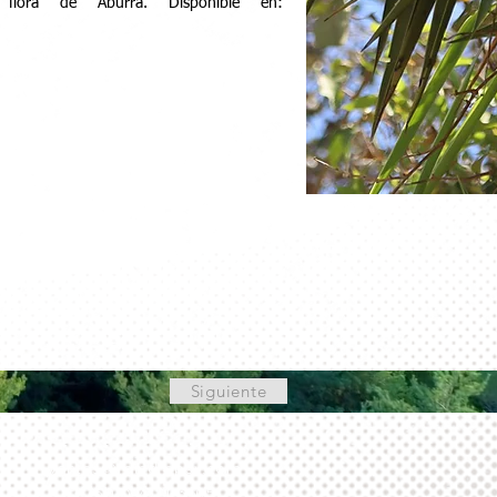
flora de Aburrá. Disponible en:
Siguiente
ventas@raindropsv.com
+ (503) 7371-3605