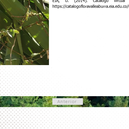
EIA, U. (2014). Catalogo virtua
https://catalogofloravalleaburra.eia.edu.co
Anterior
© 2026
Rain Drop S.A. de C.V.