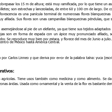
brepasar los 15 m de altura; está muy ramificada, por lo que tiene un as
letes; son estrechas y lanceoladas, de entre 60 y 100 cm de largo. De col
nflorescencia es una panícula terminal de numerosas flores blanquecina
uy afilada. Sus flores son unas campanillas blanquecinas péndulas, que 
, asemejándose al pie de un elefante, ya que tiene sus tejidos adaptado
ojas son en forma de espada con un ápice muy pronunciado afilado, so
vador. Se reproduce muy bien por estaca. y florece del mes de Junio a julio.
 centro de México hasta América Central.
r Carlos Linneo y que deriva por error de la palabra taína: yuca (escrit
rativos:
as agrícolas. Tiene usos también como medicina y como alimento. Se da
 zonas áridas. Usada como ornamental y la venta de la flor es bastante d