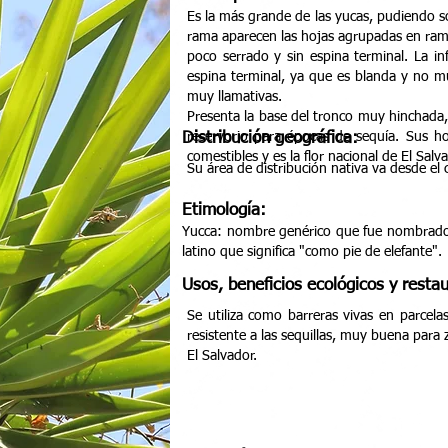
Es la más grande de las yucas, pudiendo so
rama aparecen las hojas agrupadas en ramil
poco serrado y sin espina terminal. La i
espina terminal, ya que es blanda y no m
muy llamativas.
Presenta la base del tronco muy hinchada
Distribución geográfica:
reservorio para épocas de sequía. Sus h
comestibles y es la flor nacional de El Sal
Su área de distribución nativa va desde el
Etimología:
Yucca: nombre genérico que fue nombrado po
latino que significa "como pie de elefante".
Usos, beneficios ecológicos y restau
Se utiliza como barreras vivas en parcel
resistente a las sequillas, muy buena para
El Salvador.