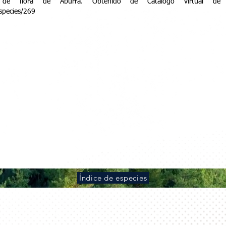
l de flora de Aburrá. Obtenido de Catalogo virtual de 
/species/269
Índice de especies
Calle Arabá de Romero, Cantón Zunca, Distrito
Atiquizaya,